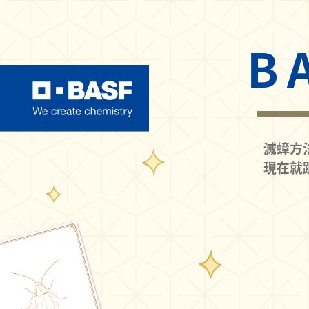
B
滅蟑方
現在就