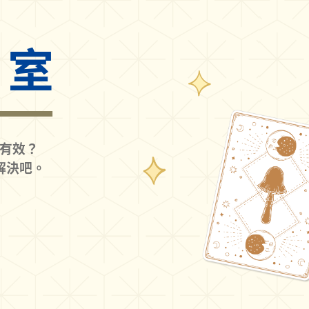
詢室
有效？
解決吧。