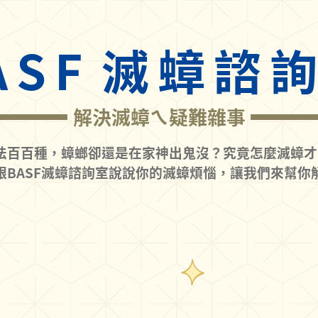
ASF
滅蟑諮
解決滅蟑ㄟ疑難雜事
法百百種，蟑螂卻還是在家神出鬼沒？究竟怎麼滅蟑才
跟BASF滅蟑諮詢室說說你的滅蟑煩惱，讓我們來幫你